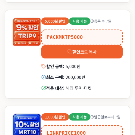
5,000원
할인
사용 가능
등록 후 7일
PACKMKTP5000
할인코드 복사
할인 금액:
5,000원
최소 구매:
200,000원
적용 대상:
해외 투어·티켓
1,000원
할인
사용 가능
발급일로부터 7일
LINKPRICE1000