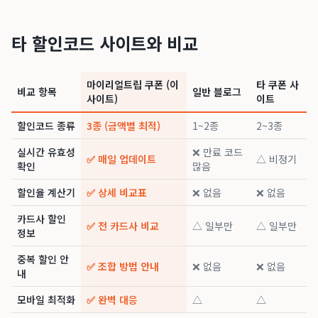
타 할인코드 사이트와 비교
마이리얼트립 쿠폰 (이
타 쿠폰 사
비교 항목
일반 블로그
사이트)
이트
할인코드 종류
3종 (금액별 최적)
1~2종
2~3종
실시간 유효성
❌ 만료 코드
✅ 매일 업데이트
△ 비정기
확인
많음
할인율 계산기
✅ 상세 비교표
❌ 없음
❌ 없음
카드사 할인
✅ 전 카드사 비교
△ 일부만
△ 일부만
정보
중복 할인 안
✅ 조합 방법 안내
❌ 없음
❌ 없음
내
모바일 최적화
✅ 완벽 대응
△
△